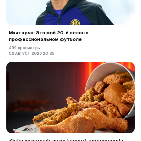
Мхитарян: Это мой 20-й сезон в
профессиональном футболе
499
просмотры
02
АВГУСТ
2026
20
:
25
Հիմա յուրաքանչյուրը կարող է պատրաստել