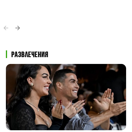
ազդեցությունը առողջության վրա
Կենդանիներ պահելու մշակույթը կարող է
մեծ օգուտ տալ մարդկանց հոգեբանական
և ֆիզիկական առողջությանը, եթե այն
կազմակերպված է գրագետ ձևով։
Անհրաժեշտ է համատեղ աշխատանք
ընտանիքների, պետության և
Развлечения
հասարակական կազմակերպությունների
միջև՝ մշակույթը զարգացնելու և
առողջության համար այն անվտանգ
դարձնելու նպատակով։ Աշխարհում
ընտանի կենդանի պահելու մշակույթը
բավականին լայն տարածում ունի, բայց
տարածվածության մակարդակը տարբեր է
ըստ երկրների, տարածաշրջանների և
մշակութային առանձնահատկությունների։
Աշխարհի բնակչության մեծ մասն ունի
ընտանի կենդանի․ տարբեր