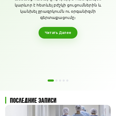
կարևոր է հետևել բժշկի ցուցումներին և
կանխել ջրազրկումն ու օրգանիզմի
գերտաքացումը։
Читать Далее
Последние Записи