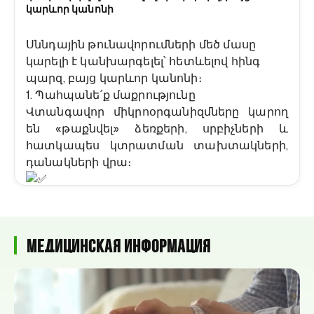
կարևոր կանոնի
Սննդային թունավորումների մեծ մասը
կարելի է կանխարգելել՝ հետևելով հինգ
պարզ, բայց կարևոր կանոնի։
1. Պահպանե՛ք մաքրությունը
Վտանգավոր միկրոօրգանիզմները կարող
են «թաքնվել» ձեռքերի, սրբիչների և
հատկապես կտրատման տախտակների,
դանակների վրա։
Լվացե՛ք ձեռքերը սնունդ պատրաստելուց
առաջ և ընթացքում։
Медицинская Информация
Մաքուր պահե՛ք բոլոր այն մակերեսներն ու
գործիքները, որոնք օգտագործվում են
սննդի պատրաստման ընթացքում։
Պաշտպանե՛ք խոհանոցը միջատներից,