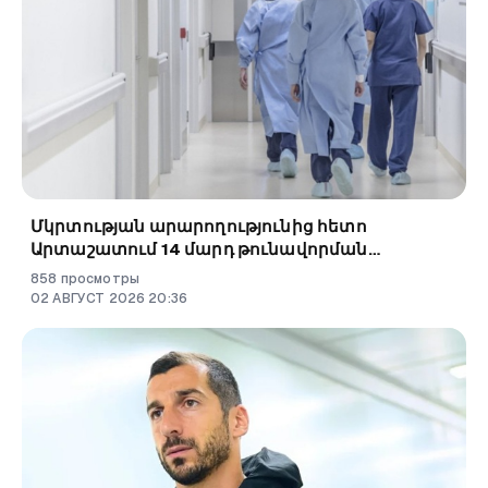
Մկրտության արարողությունից հետո
Արտաշատում 14 մարդ թունավորման
ախտանիշներով դիմել է ԲԿ
858
просмотры
02
АВГУСТ
2026
20
:
36