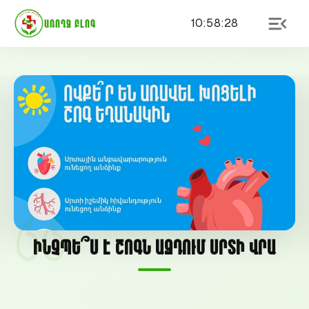
10
:
58
:
28
ԱՌՈՂՋ ԲԼՈԳ
Ինչպե՞ս է շոգն ազդում սրտի վրա