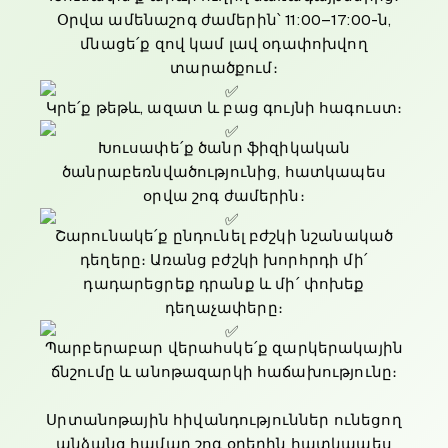
Օրվա ամենաշոգ ժամերին՝ 11:00–17:00-ն,
մնացե՛ք զով կամ լավ օդափոխվող
տարածքում։
Կրե՛ք թեթև, ազատ և բաց գույնի հագուստ։
Խուսափե՛ք ծանր ֆիզիկական
ծանրաբեռնվածությունից, հատկապես
օրվա շոգ ժամերին։
Շարունակե՛ք ընդունել բժշկի նշանակած
դեղերը։ Առանց բժշկի խորհրդի մի՛
դադարեցրեք դրանք և մի՛ փոխեք
դեղաչափերը։
Պարբերաբար վերահսկե՛ք զարկերակային
ճնշումը և անոթազարկի հաճախությունը։
Սրտանոթային հիվանդություններ ունեցող
անձանց համար շոգ օրերին հատկապես