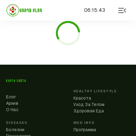
06
:
15
:
43
ԱՌՈՂՋ ԲԼՈԳ
КАРТА САЙТА
HEALTHY LIFESTYLE
Блог
Красота
Архив
Уход За Телом
О Нас
Здоровая Еда
DISEASES
MED INFO
Болезни
Программа