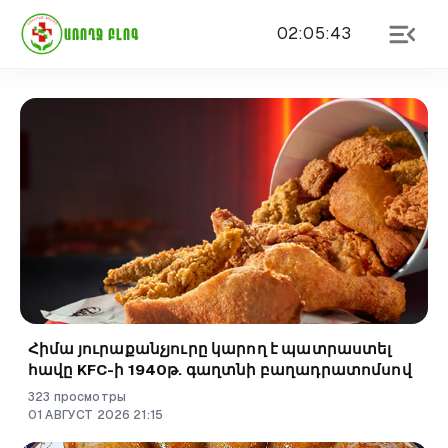
02
:
05
:
43
ԱՌՈՂՋ ԲԼՈԳ
Հիմա յուրաքանչյուրը կարող է պատրաստել
հավը KFC-ի 1940թ. գաղտնի բաղադրատոմսով
323
просмотры
01
АВГУСТ
2026
21
:
15