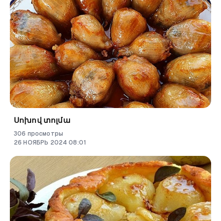
Սոխով տոլմա
306
просмотры
26
НОЯБРЬ
2024
08
:
01