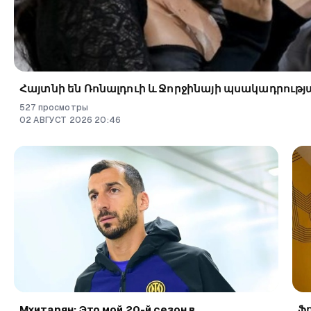
Հայտնի են Ռոնալդուի և Ջորջինայի պսակադրությ
527
просмотры
02
АВГУСТ
2026
20
:
46
Мхитарян: Это мой 20-й сезон в
Ֆ