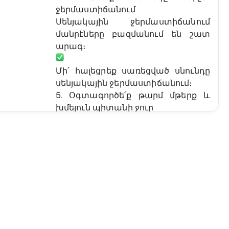
ջերմաստիճանում
Սենյակային ջերմաստիճանում
մանրէները բազմանում են շատ
արագ։
Մի՛ հալեցրեք սառեցված սնունդը
սենյակային ջերմաստիճանում։
5. Օգտագործե՛ք թարմ մթերք և
խմելուն պիտանի ջուր
Նույնիսկ սառույցը կարող է
վտանգավոր լինել, եթե
պատրաստված է ոչ մաքուր ջրից։
Մանրակրկիտ լվացե՛ք միրգն ու
բանջարեղենը, խուսափե՛ք
ժամկետանց սննդից։
Սննդային թունավորման
ամենատարածված