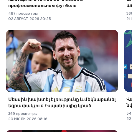
профессиональном футболе
առ
մ
487
просмотры
36
դ
02
АВГУСТ
2026
20
:
25
21
Վ
Մեսսին խախտել է լռությունը և մեկնաբանել
ն
եզրափակչում Իսպանիայից կրած
ա
պարտությունը
54
369
просмотры
22
20
ИЮЛЬ
2026
08
:
16