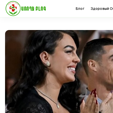
ԱՌՈՂՋ ԲԼՈԳ
Блог
Здоровый О