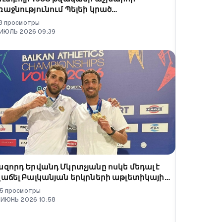
աջնությունում Պելեի կրած
արզաշապիկը վաճառվել է 4.9 միլիոն
8
просмотры
ոլարով
ИЮЛЬ
2026
09
:
39
ազորդ Երվանդ Մկրտչյանը ոսկե մեդալ է
վաճել Բալկանյան երկրների աթլետիկայի
ռաջնությունում
5
просмотры
ИЮНЬ
2026
10
:
58