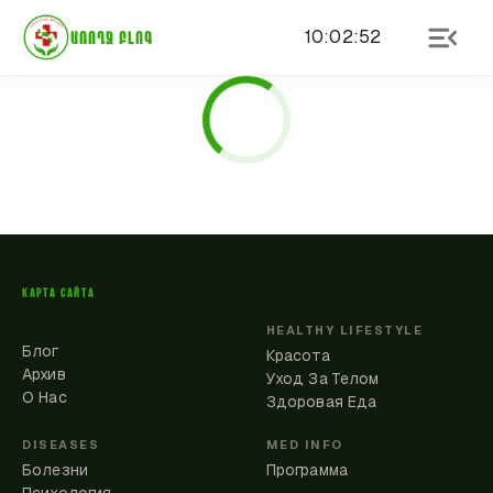
10
:
02
:
52
ԱՌՈՂՋ ԲԼՈԳ
КАРТА САЙТА
HEALTHY LIFESTYLE
Блог
Красота
Архив
Уход За Телом
О Нас
Здоровая Еда
DISEASES
MED INFO
Болезни
Программа