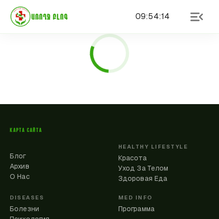
09
:
54
:
14
ԱՌՈՂՋ ԲԼՈԳ
КАРТА САЙТА
HEALTHY LIFESTYLE
Блог
Красота
Архив
Уход За Телом
О Нас
Здоровая Еда
DISEASES
MED INFO
Болезни
Программа