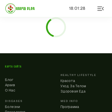
18
:
01
:
28
ԱՌՈՂՋ ԲԼՈԳ
КАРТА САЙТА
HEALTHY LIFESTYLE
Блог
Красота
Архив
Уход За Телом
О Нас
Здоровая Еда
DISEASES
MED INFO
Болезни
Программа