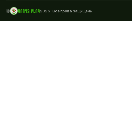
ԱՌՈՂՋ ԲԼՈԳ
ⓒ
2026
|
Все права защищены.