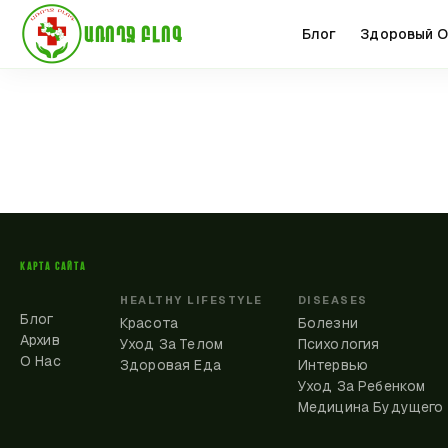
ԱՌՈՂՋ ԲԼՈԳ
Блог
Здоровый О
КАРТА САЙТА
HEALTHY LIFESTYLE
DISEASES
Блог
Красота
Болезни
Архив
Уход За Телом
Психология
О Нас
Здоровая Еда
Интервью
Уход За Ребенком
Медицина Будущего