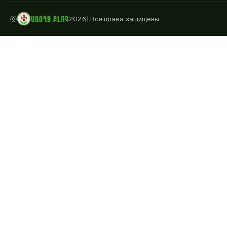
ԱՌՈՂՋ ԲԼՈԳ
ⓒ
2026
|
Все права защищены.