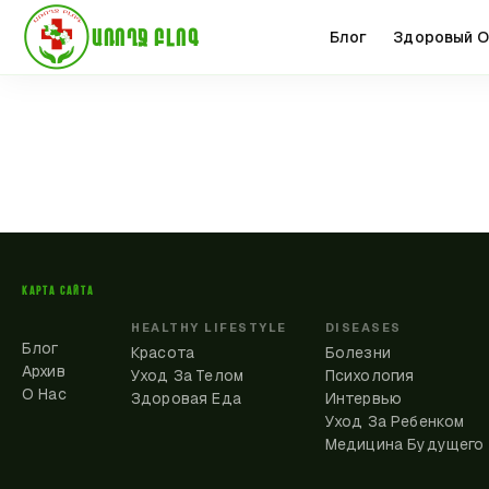
ԱՌՈՂՋ ԲԼՈԳ
Блог
Здоровый О
КАРТА САЙТА
HEALTHY LIFESTYLE
DISEASES
Блог
Красота
Болезни
Архив
Уход За Телом
Психология
О Нас
Здоровая Еда
Интервью
Уход За Ребенком
Медицина Будущего