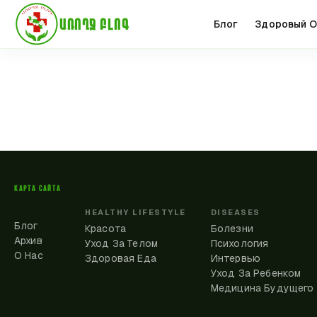
ԱՌՈՂՋ ԲԼՈԳ
Блог
Здоровый О
КАРТА САЙТА
HEALTHY LIFESTYLE
DISEASES
Блог
Красота
Болезни
Архив
Уход За Телом
Психология
О Нас
Здоровая Еда
Интервью
Уход За Ребенком
Медицина Будущего