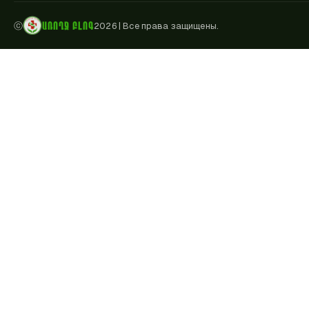
ԱՌՈՂՋ ԲԼՈԳ
ⓒ
2026
|
Все права защищены.